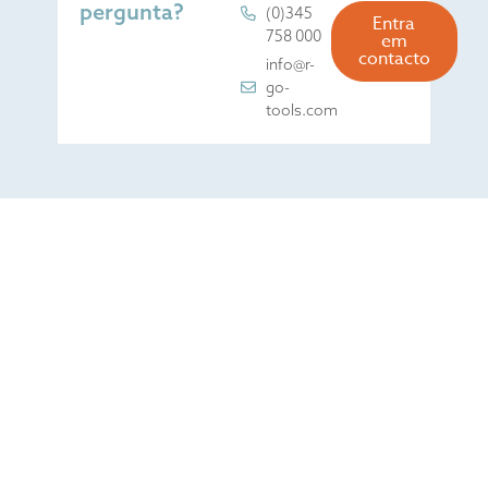
pergunta?
(0)345
Entra
758 000
em
contacto
info@r-
go-
tools.com