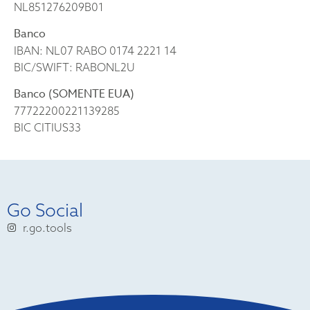
NL851276209B01
Banco
IBAN: NL07 RABO 0174 2221 14
BIC/SWIFT: RABONL2U
Banco (SOMENTE EUA)
77722200221139285
BIC CITIUS33
Go Social
r.go.tools