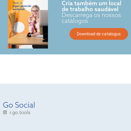
Cria também um local
de trabalho saudável
Descarrega os nossos
catálogos
Download de catalogus
Go Social
r.go.tools