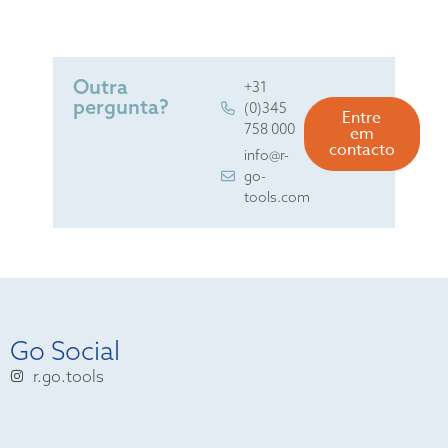
Outra
+31
pergunta?
(0)345
Entre
758 000
em
contacto
info@r-
go-
tools.com
Go Social
r.go.tools