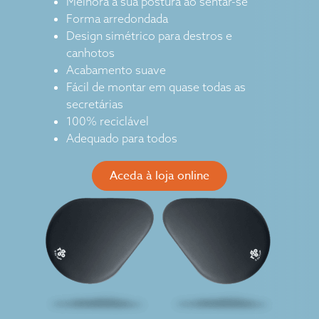
Melhora a sua postura ao sentar-se
Forma arredondada
Design simétrico para destros e
canhotos
Acabamento suave
Fácil de montar em quase todas as
secretárias
100% reciclável
Adequado para todos
Aceda à loja online